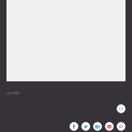
はる
(
363
)