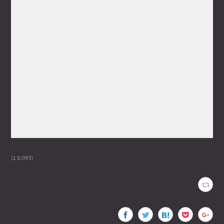
はる
(
363
)