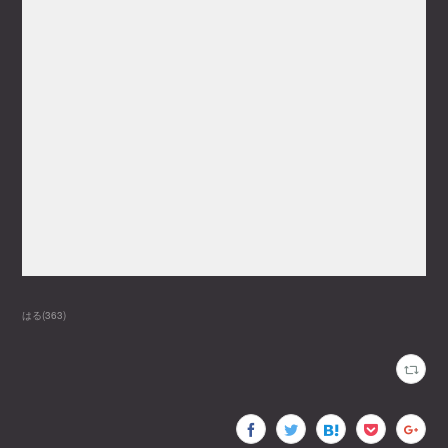
はる
(
363
)