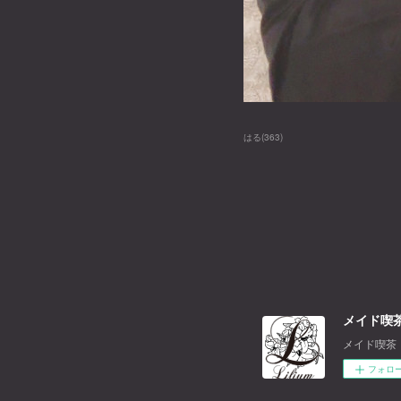
はる
(
363
)
メイド喫茶
メイド喫茶
フォロ