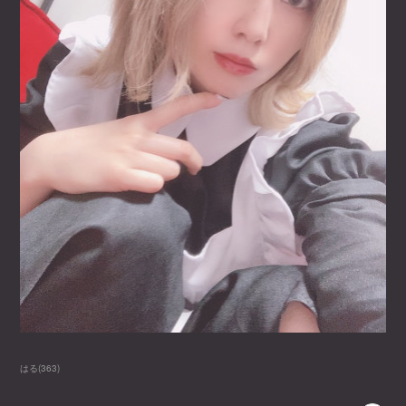
はる
(
363
)