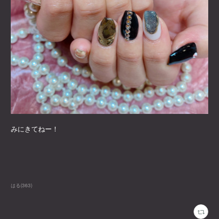
みにきてねー！
はる
(
363
)