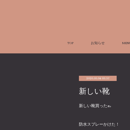
TOP
お知らせ
MEN
2020.10.04 05:57
新しい靴
新しい靴買った👞
防水スプレーかけた！