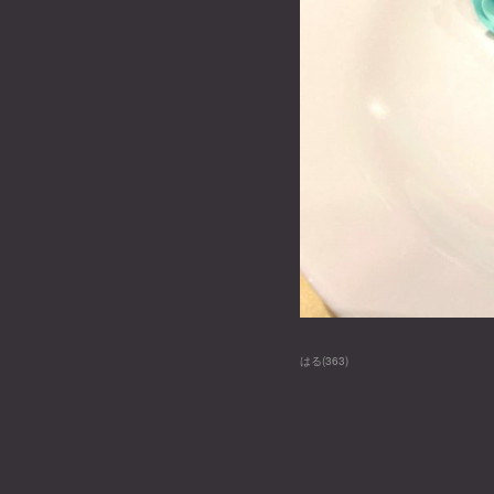
はる
(
363
)