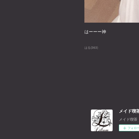
はーーー神
はる
(
363
)
メイド喫茶
メイド喫茶
フォロ