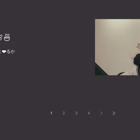
🍜
❤️るか
1
2
3
4