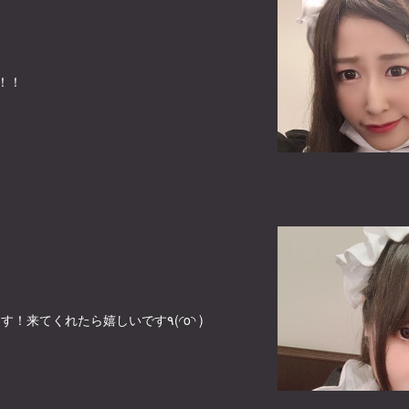
！！
今日も元気に15-22頑張ります！来てくれたら嬉しいです٩(◜o◝ )