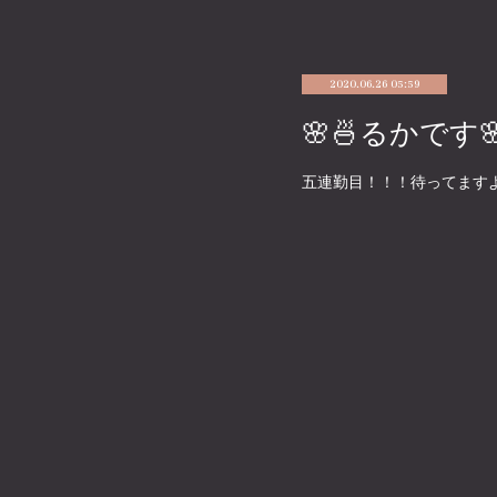
2020.06.26 05:59
🌸🍜るかです
五連勤目！！！待ってますよ