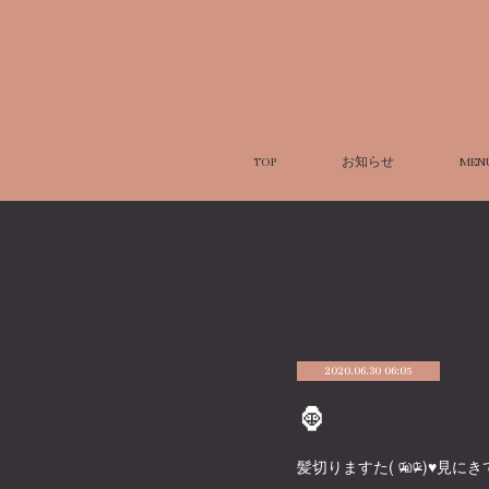
TOP
お知らせ
MEN
2020.06.30 06:05
🦍
髪切りますた( ᵒ̴̶̷᷄௰ᵒ̴̶̷᷅ )♥