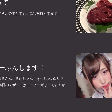
って
きたのでとても元気🤒💓待ってます！
日おーぷんします！
はるさん、るかちゃん、きぃちゃの3人で
*)本日のデザートはコーヒーゼリーです！ぜ