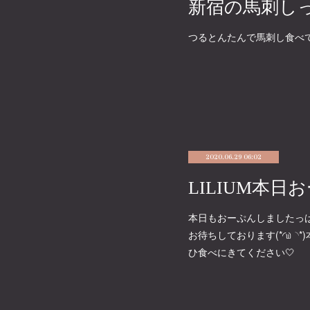
新宿の馬刺し
つるとんたんで馬刺し食べて
2020.06.29 06:02
LILIUM本
本日もおーぷんしましたっ
お待ちしております(*◜௰◝
ひ食べにきてください🤍