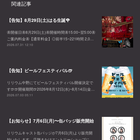
関連記事
【告知】8月29日(土)はる生誕🌹
🦋開催日🦋8月29日(土)🦋開催時間🦋15:00~翌5:00🦋
ご案内料金🦋【通常料金】◎前半15~221時間 2,0…
2026.07.31 12:10
【告知】ビールフェスティバル🍺
リリウム中野にてビールフェスティバル開催決定で
す🍺🍺開催期間🍺2026年8月12日(水)~8月14日(金…
2026.07.03 05:11
【お知らせ】7月6日(月)〜缶バッジ販売開始
リリウムキャスト缶バッジが7月6日(月)より販売開
始いたします。店舗またはエントリーショップに…