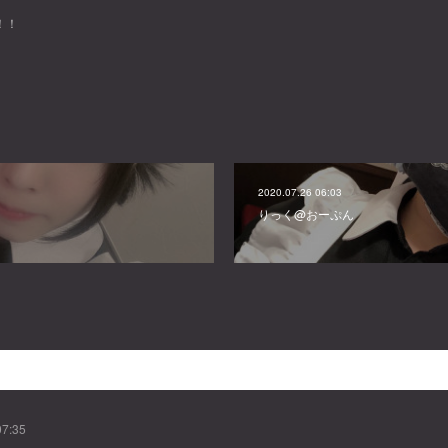
！！
2020.07.26 06:03
りっく@おーぷん
07:35