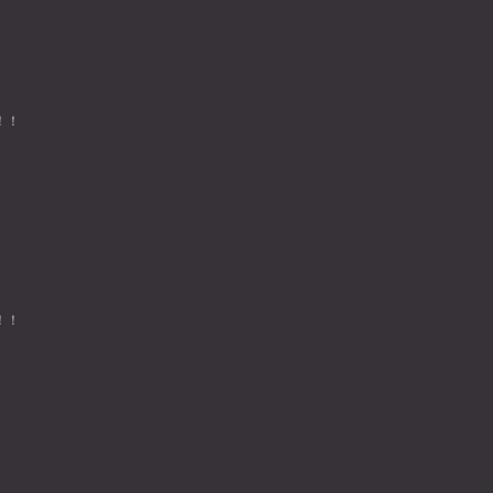
！！
！！