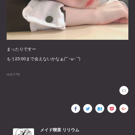
まったりですー
もう23:00まで会えないかなぁ(*´･ω･`*)
ゆき
(
178
)
メイド喫茶 リリウム