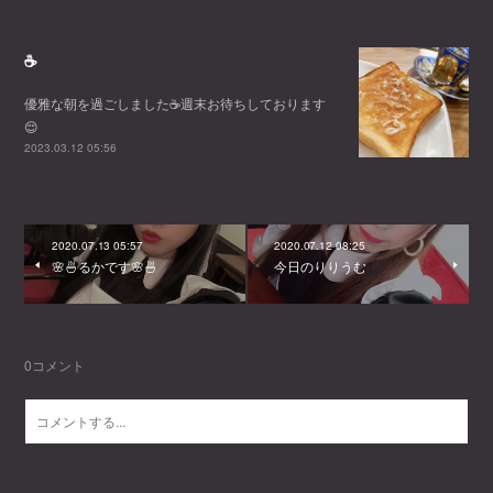
☕️
優雅な朝を過ごしました☕️週末お待ちしております
😌
2023.03.12 05:56
2020.07.13 05:57
2020.07.12 08:25
🌸🍜るかです🌸🍜
今日のりりうむ
0
コメント