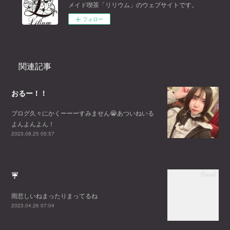
メイド喫茶「リリウム」のウェブサイトです。
フォロー
関連記事
おるー！！
ブログ久々にかくーーーすみません😭あついねいる
よんよんよん！
2023.08.25 05:57
☔
雨悲しいねまったりまってるね
2023.04.26 07:04