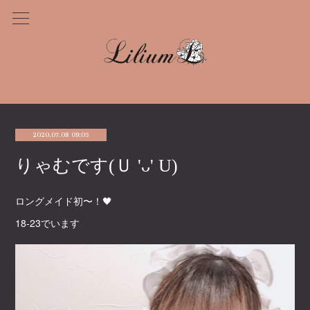
2020.07.08 09:05
りゃむです(Ｕ 'ᴗ' U)
ロングメイド初〜！🖤
18-23でいます