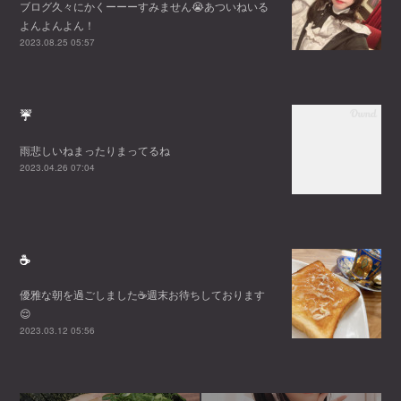
ブログ久々にかくーーーすみません😭あついねいる
よんよんよん！
2023.08.25 05:57
☔
雨悲しいねまったりまってるね
2023.04.26 07:04
☕️
優雅な朝を過ごしました☕️週末お待ちしております
😌
2023.03.12 05:56