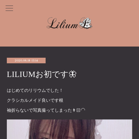
2020.06.18 13:14
LILIUMお初です🦋
はじめてのリリウムでした！
クラシカルメイド良いです根
袖折らないで写真撮ってしまった👨🏻‍🦲