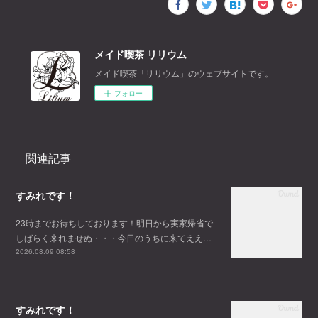
メイド喫茶 リリウム
メイド喫茶「リリウム」のウェブサイトです。
フォロー
関連記事
すみれです！
23時までお待ちしております！明日から実家帰省で
しばらく来れませぬ・・・今日のうちに来てええ…
2026.08.09 08:58
すみれです！