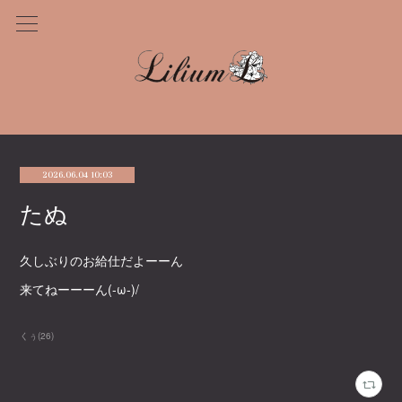
2026.06.04 10:03
たぬ
久しぶりのお給仕だよーーん
来てねーーーん(-ω-)/
くぅ
(
26
)