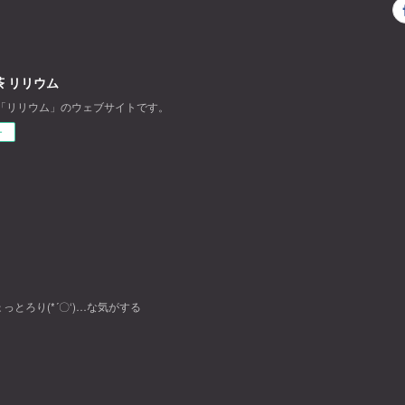
 リリウム
「リリウム」のウェブサイトです。
ー
っとろり(*´〇‘)…な気がする