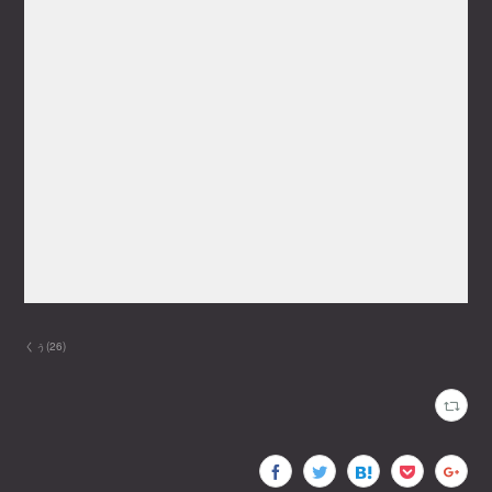
くぅ
(
26
)