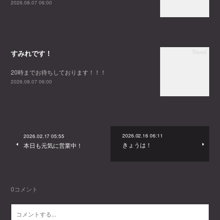
2026.08.07 06:00
すみれです！
20時までお待ちしております！！！
2026.08.07 06:00
2026.02.16 06:11
2026.02.17 05:55
きょうは！
本日も元気に営業中！
0
コメント