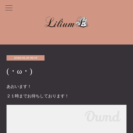
2026.02.16 06:59
(・ω・)
あおいます！
２１時までお待ちしております！