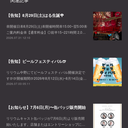
関連記事
【告知】8月29日(土)はる生誕🌹
🦋開催日🦋8月29日(土)🦋開催時間🦋15:00~翌5:00🦋
ご案内料金🦋【通常料金】◎前半15~221時間 2,0…
2026.07.31 12:10
【告知】ビールフェスティバル🍺
リリウム中野にてビールフェスティバル開催決定で
す🍺🍺開催期間🍺2026年8月12日(水)~8月14日(金…
2026.07.03 05:11
【お知らせ】7月6日(月)〜缶バッジ販売開始
リリウムキャスト缶バッジが7月6日(月)より販売開
始いたします。店舗またはエントリーショップに…