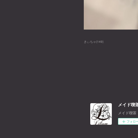
きぃちゃ
(
149
)
メイド喫茶
メイド喫茶
フォロ