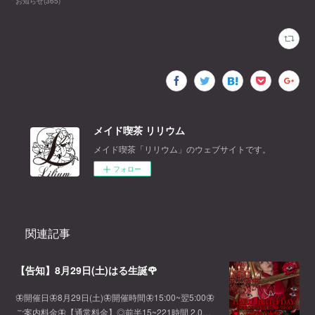
お知らせ
(
365
)
メイド喫茶 リリウム
メイド喫茶「リリウム」のウェブサイトです。
フォロー
関連記事
【告知】8月29日(土)はる生誕🌹
🦋開催日🦋8月29日(土)🦋開催時間🦋15:00~翌5:00🦋
ご案内料金🦋【通常料金】◎前半15~221時間 2,0…