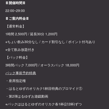
🍫
開催時間
🍫
22:00~29:00
🍫
ご案内料金
🍫
【通常料金】
1時間 2,500円 / 延長30分 1,200円
※ちょい飲み30分なし / カード割引なし / ポイント付与あり
※全て飲み放題付き
【パック料金】
3時間パック 7,000円 / オーラスパック 18,000円
パック事前予約特典
・座席指定権
・はるとゆずのオリカク1杯目特典のブロマイド①
・第2弾はるゆずお遊戯動画
※パックははるとゆずのオリカク各1杯(計2杯)ずつ