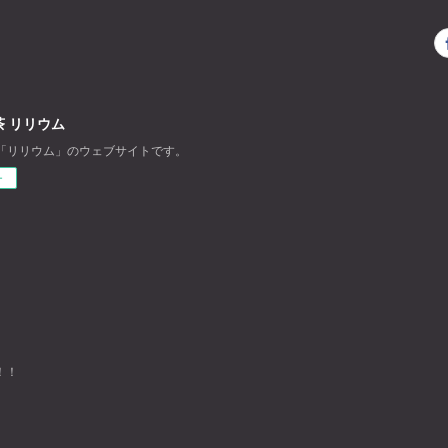
 リリウム
「リリウム」のウェブサイトです。
ー
！！