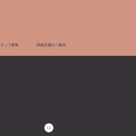
スタッフ募集
関連店舗のご案内