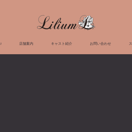
U
店舗案内
キャスト紹介
お問い合わせ