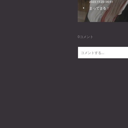
2023.11.23 05:51
まってまる！
0
コメント