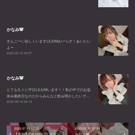
かなみ🐼
すんごーい珍しくいますLILIUMおーらす！あいたい
よー
2023.09.10 05:57
かなみ🐼
とても久々に平日LILIUMいます！！私の中でのお盆
休み最終日なのだからみんなと飲み明かしたいで…
2023.08.16 06:16
2023.07.11 12:00
2023.07.10 07:35
【告知】7月16日(日) ゲス
かなみ🐼