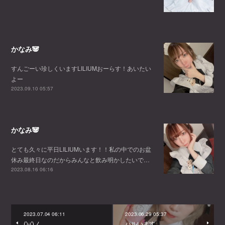
かなみ🐼
すんごーい珍しくいますLILIUMおーらす！あいたい
よー
2023.09.10 05:57
かなみ🐼
とても久々に平日LILIUMいます！！私の中でのお盆
休み最終日なのだからみんなと飲み明かしたいで…
2023.08.16 06:16
2023.07.04 06:11
2023.06.29 05:37
('ω')ノ
ハルいます