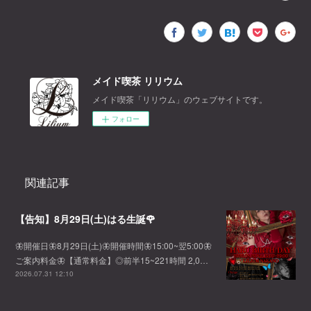
メイド喫茶 リリウム
メイド喫茶「リリウム」のウェブサイトです。
フォロー
関連記事
【告知】8月29日(土)はる生誕🌹
🦋開催日🦋8月29日(土)🦋開催時間🦋15:00~翌5:00🦋
ご案内料金🦋【通常料金】◎前半15~221時間 2,0…
2026.07.31 12:10