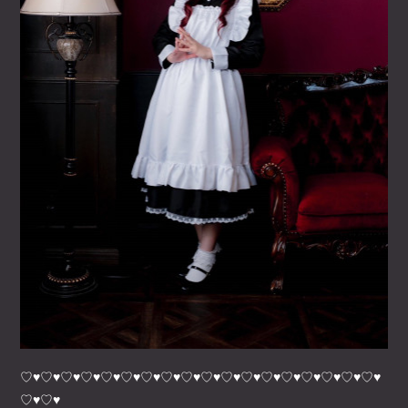
♡♥♡♥♡♥♡♥♡♥♡♥♡♥♡♥♡♥♡♥♡♥♡♥♡♥♡♥♡♥♡♥♡♥♡♥
♡♥♡♥