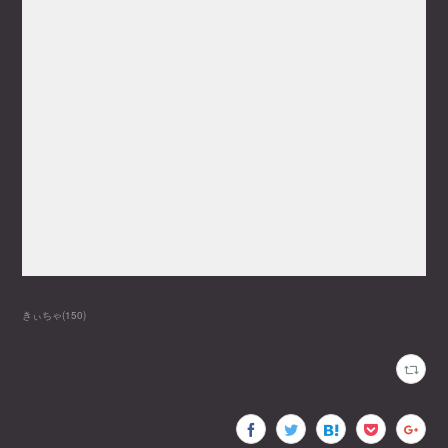
きぃちゃ
(
150
)