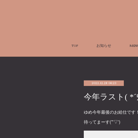
TOP
お知らせ
MEN
2022.12.28 06:23
今年ラスト( *´
ゆめ今年最後のお給仕です
待ってまーす(*'▽')