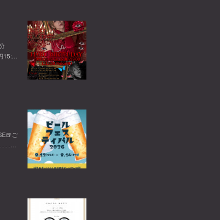
0分
円15:…
E🍺ご
‥‥‥…