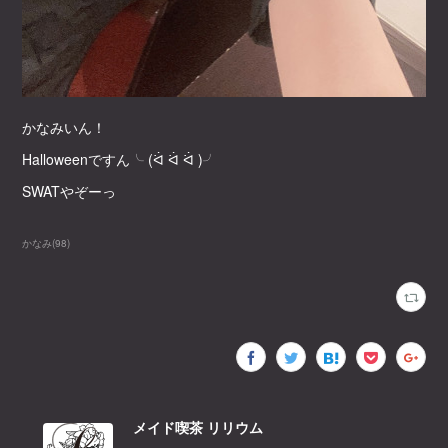
かなみいん！
Halloweenですん╰ (ᐛ ᐛ ᐛ )╯
SWATやぞーっ
かなみ
(
98
)
メイド喫茶 リリウム