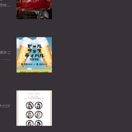
円15:…
E🍺ご
‥‥‥…
ただけ