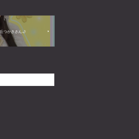
丘つかささん🌙