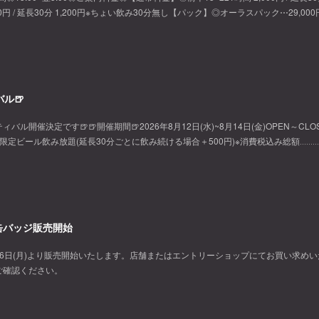
500円 / 延長30分 1,200円※ちょい飲み30分無し【パック】◎オーラスパック⋯29,000
ル🍺
開催決定です🍺🍺開催期間🍺2026年8月12日(水)~8月14日(金)OPEN～CLOS
で限定ビール飲み放題(延長30分ごとに飲み続ける場合＋500円)※消費税込み総額‥‥‥‥‥
〜缶バッジ販売開始
6日(月)より販売開始いたします。店舗またはエントリーショップにてお買い求めい
ご確認ください。