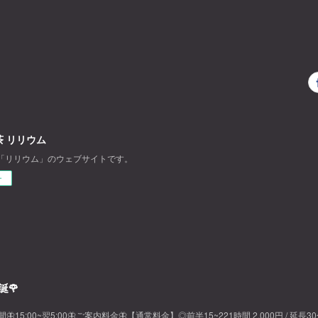
 リリウム
「リリウム」のウェブサイトです。
ー
誕🌹
間🦋15:00~翌5:00🦋ご案内料金🦋【通常料金】◎前半15~221時間 2,000円 / 延長3