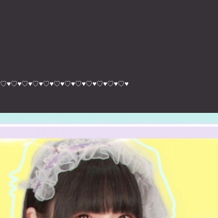
！
♡♥♡♥♡♥♡♥♡♥♡♥♡♥♡♥♡♥♡♥♡♥♡♥