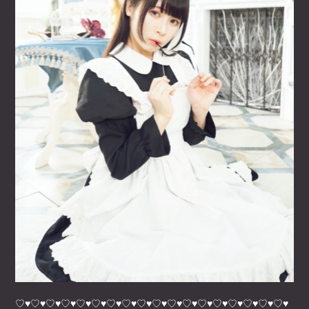
♡♥♡♥♡♥♡♥♡♥♡♥♡♥♡♥♡♥♡♥♡♥♡♥♡♥♡♥♡♥♡♥♡♥♡♥