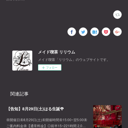
メイド喫茶 リリウム
メイド喫茶「リリウム」のウェブサイトです。
フォロー
関連記事
【告知】8月29日(土)はる生誕🌹
🦋開催日🦋8月29日(土)🦋開催時間🦋15:00~翌5:00🦋
ご案内料金🦋【通常料金】◎前半15~221時間 2,0…