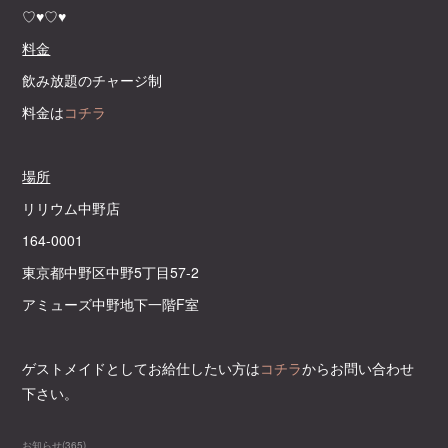
♡♥♡♥
料金
飲み放題のチャージ制
料金は
コチラ
場所
リリウム中野店
164-0001
東京都中野区中野5丁目57-2
アミューズ中野地下一階F室
ゲストメイドとしてお給仕したい方は
コチラ
からお問い合わせ
下さい。
お知らせ
(
365
)