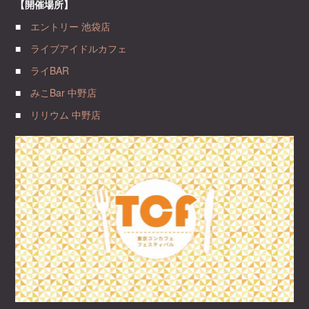
【開催場所】
■
エントリー 池袋店
■
ライブアイドルカフェ
■
ライBAR
■
みこBar 中野店
■
リリウム 中野店