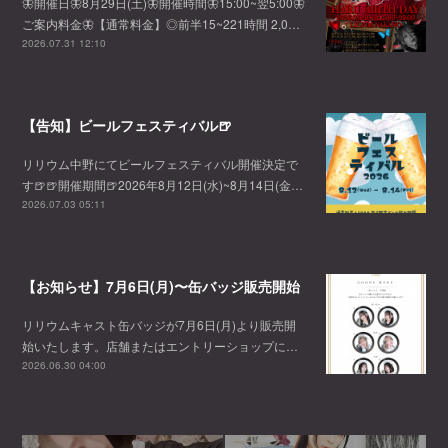
🦋開催日🦋8月29日(土)🦋開催時間🦋15:00~翌5:00🦋
ご案内料金🦋【通常料金】◎前半15~221時間 2,0…
2026.07.31 12:10
【告知】ビールフェスティバル🍺
リリウム中野にてビールフェスティバル開催決定で
す🍺🍺開催期間🍺2026年8月12日(水)~8月14日(金…
2026.07.03 05:11
【お知らせ】7月6日(月)〜缶バッジ販売開始
リリウムキャスト缶バッジが7月6日(月)より販売開
始いたします。店舗またはエントリーショップに…
2026.06.30 04:00