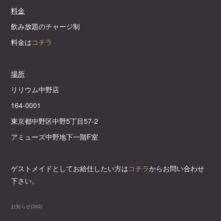
料金
飲み放題のチャージ制
料金は
コチラ
場所
リリウム中野店
164-0001
東京都中野区中野5丁目57-2
アミューズ中野地下一階F室
ゲストメイドとしてお給仕したい方は
コチラ
からお問い合わせ
下さい。
お知らせ
(
365
)