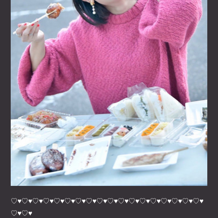
♡♥♡♥♡♥♡♥♡♥♡♥♡♥♡♥♡♥♡♥♡♥♡♥♡♥♡♥♡♥♡♥♡♥♡♥
♡♥♡♥