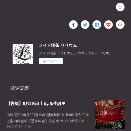
メイド喫茶 リリウム
メイド喫茶「リリウム」のウェブサイトです。
フォロー
関連記事
【告知】8月29日(土)はる生誕🌹
🦋開催日🦋8月29日(土)🦋開催時間🦋15:00~翌5:00🦋
ご案内料金🦋【通常料金】◎前半15~221時間 2,0…
2026.07.31 12:10