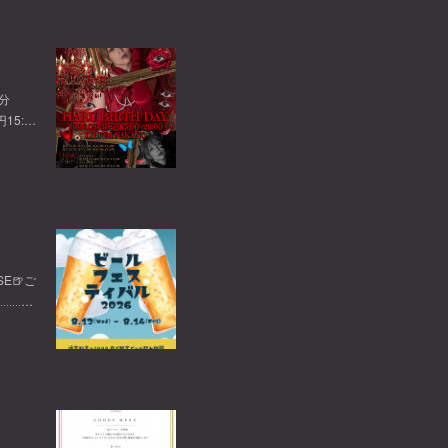
0分
円15:…
E🍺ご
‥‥‥…