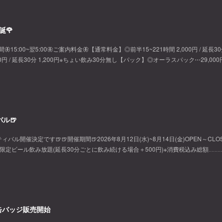
誕🌹
間🦋15:00~翌5:00🦋ご案内料金🦋【通常料金】◎前半15~221時間 2,000円 / 延長3
500円 / 延長30分 1,200円※ちょい飲み30分無し【パック】◎オーラスパック⋯29,000
ル🍺
開催決定です🍺🍺開催期間🍺2026年8月12日(水)~8月14日(金)OPEN～CLOS
で限定ビール飲み放題(延長30分ごとに飲み続ける場合＋500円)※消費税込み総額‥‥‥‥‥
〜缶バッジ販売開始