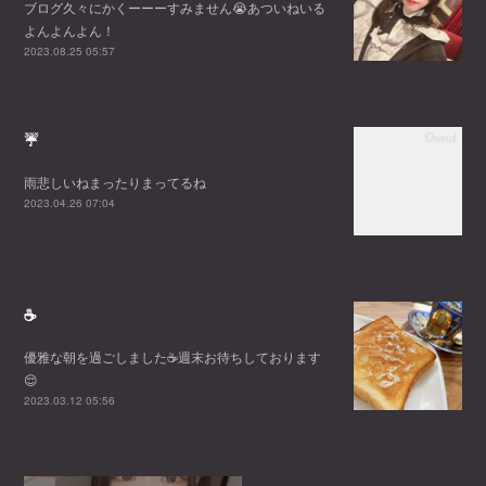
ブログ久々にかくーーーすみません😭あついねいる
よんよんよん！
2023.08.25 05:57
☔
雨悲しいねまったりまってるね
2023.04.26 07:04
☕️
優雅な朝を過ごしました☕️週末お待ちしております
😌
2023.03.12 05:56