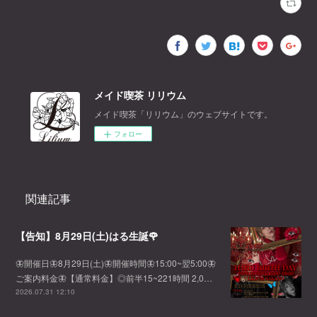
メイド喫茶 リリウム
メイド喫茶「リリウム」のウェブサイトです。
フォロー
関連記事
【告知】8月29日(土)はる生誕🌹
🦋開催日🦋8月29日(土)🦋開催時間🦋15:00~翌5:00🦋
ご案内料金🦋【通常料金】◎前半15~221時間 2,0…
2026.07.31 12:10