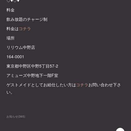
♡♥♡♥
料金
飲み放題のチャージ制
料金は
コチラ
場所
リリウム中野店
164-0001
東京都中野区中野5丁目57-2
アミューズ中野地下一階F室
ゲストメイドとしてお給仕したい方は
コチラ
お問い合わせ下さ
い。
お知らせ
(
365
)