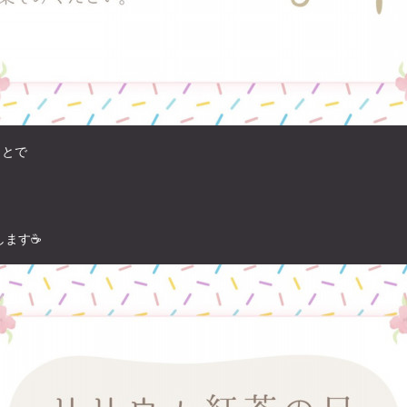
ことで
ます☕️