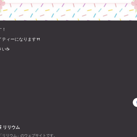
す！
ティーになります🍴
い☕️
 リリウム
「リリウム」のウェブサイトです。