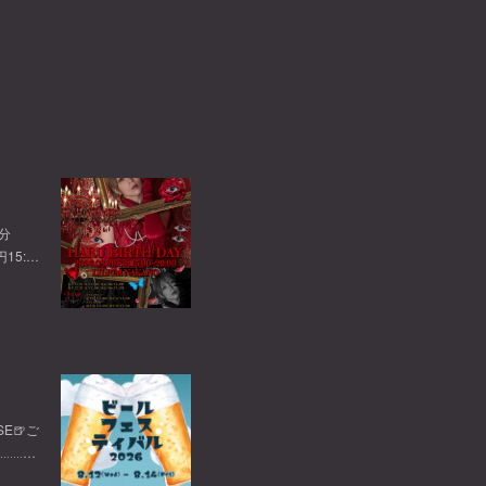
0分
円15:…
E🍺ご
‥‥‥…