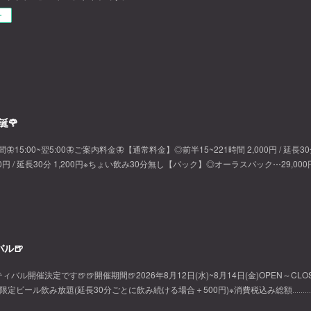
ー
誕🌹
間🦋15:00~翌5:00🦋ご案内料金🦋【通常料金】◎前半15~221時間 2,000円 / 延長3
500円 / 延長30分 1,200円※ちょい飲み30分無し【パック】◎オーラスパック⋯29,000
ル🍺
開催決定です🍺🍺開催期間🍺2026年8月12日(水)~8月14日(金)OPEN～CLOS
で限定ビール飲み放題(延長30分ごとに飲み続ける場合＋500円)※消費税込み総額‥‥‥‥‥