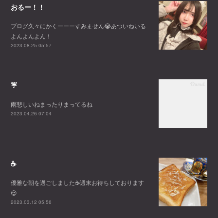
おるー！！
ブログ久々にかくーーーすみません😭あついねいる
よんよんよん！
2023.08.25 05:57
☔
雨悲しいねまったりまってるね
2023.04.26 07:04
☕️
優雅な朝を過ごしました☕️週末お待ちしております
😌
2023.03.12 05:56