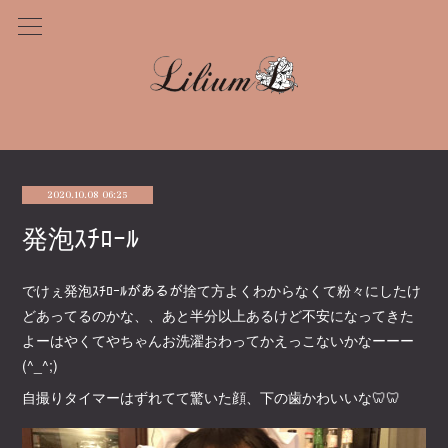
2020.10.08 06:25
発泡ｽﾁﾛｰﾙ
でけぇ発泡ｽﾁﾛｰﾙがあるが捨て方よくわからなくて粉々にしたけ
どあってるのかな、、あと半分以上あるけど不安になってきた
よーはやくてやちゃんお洗濯おわってかえっこないかなーーー
(^_^;)
自撮りタイマーはずれてて驚いた顔、下の歯かわいいな🦷🦷