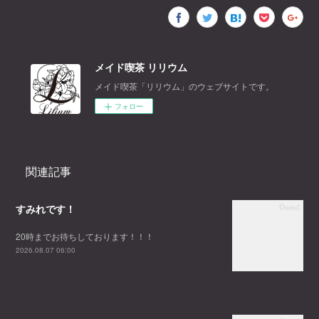
メイド喫茶 リリウム
メイド喫茶「リリウム」のウェブサイトです。
フォロー
関連記事
すみれです！
20時までお待ちしております！！！
2026.08.07 06:00