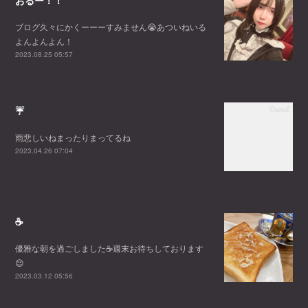
おるー！！
ブログ久々にかくーーーすみません😭あついねいる
よんよんよん！
2023.08.25 05:57
☔
雨悲しいねまったりまってるね
2023.04.26 07:04
☕️
優雅な朝を過ごしました☕️週末お待ちしております
😌
2023.03.12 05:56